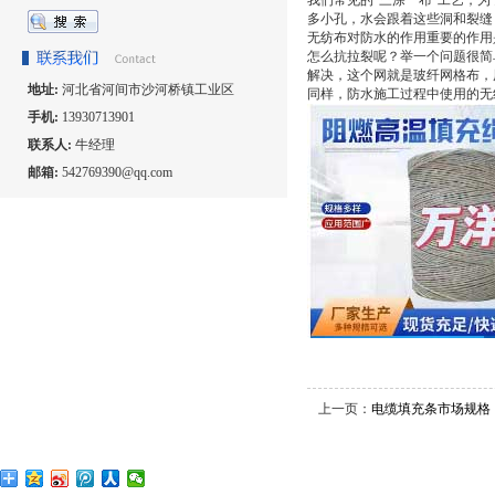
我们常见的"三涂一布"工艺，
多小孔，水会跟着这些洞和裂缝
无纺布对防水的作用重要的作用
怎么抗拉裂呢？举一个问题很简
解决，这个网就是玻纤网格布，
地址:
河北省河间市沙河桥镇工业区
同样，防水施工过程中使用的无
手机:
13930713901
联系人:
牛经理
邮箱:
542769390@qq.com
上一页：
电缆填充条市场规格