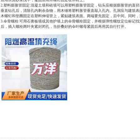
后用水泥砂浆找平，凝固后用木螺钉固定在木砖上。
2.塑料膨胀管固定:混凝土墙和砖墙可以用塑料膨胀管固定，钻头应根据膨胀管的直
垂直钻孔后，清除孔内剩余杂物，用木锤将塑料胀管垂直敲入孔内。孔洞应与建筑表
木螺钉和垫圈固定在塑料伸缩管上，紧贴建筑表面。两端要先固定，后中间。同时，
3.伞骨螺栓:可用石膏板墙或其他护墙上的伞骨螺栓固定，并根据弹性螺纹定位标记
后，插入螺栓两叶夹紧封闭孔，当折叠好的伞叶螺母紧固后再用其自行打开。