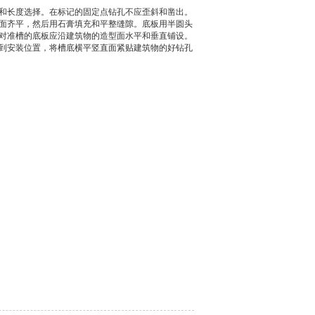
径和长度选择。在标记的固定点钻孔不应歪斜和凿出。
面齐平，然后用石膏填充和平整缝隙。底板用半圆头
对准槽的底板应沿建筑物的造型面水平和垂直铺设。
找到安装位置，将槽底横平竖直面紧贴建筑物的好钻孔