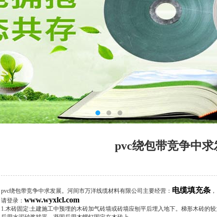
pvc绕包带竞争中求
电缆填充条
pvc绕包带竞争中求发展。河间市万洋线缆材料有限公司主要经营：
，
www.wyxlcl.com
请登录：
1.木砖固定:土建施工中预埋的木砖加气砖墙或砖墙应刨平后埋入地下。梯形木砖的